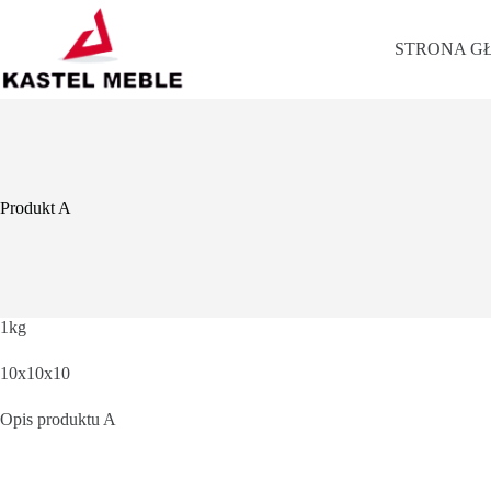
Przejdź
do
treści
STRONA G
Produkt A
1kg
10x10x10
Opis produktu A